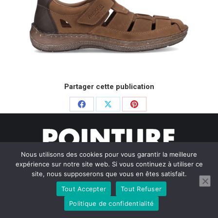
Partager cette publication
Partager
Partager
Partager
sur
sur
sur
Facebook
X
Pinterest
Nous utilisons des cookies pour vous garantir la meilleure
expérience sur notre site web. Si vous continuez à utiliser ce
site, nous supposerons que vous en êtes satisfait.
Tout Accepter
Tout Refuser
© Pointure Chausseurs - 2020. Dream-Theme — truly
premium
WordPress themes
Politique de confidentialité
Menu BAS