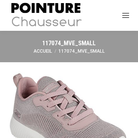
117074_MVE_SMALL
ACCUEIL
117074_MVE_SMALL
Vous êtes ici :