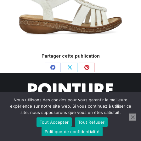
Partager cette publication
Partager
Partager
Partager
sur
sur
sur
Facebook
X
Pinterest
Nous utilisons des cookies pour vous garantir la meilleure
expérience sur notre site web. Si vous continuez à utiliser ce
site, nous supposerons que vous en êtes satisfait.
Tout Accepter
Tout Refuser
© Pointure Chausseurs - 2020. Dream-Theme — truly
premium
WordPress themes
Politique de confidentialité
Menu BAS