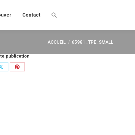
ouver
Contact
ACCUEIL
65981_TPE_SMALL
Vous êtes ici :
te publication
r
Partager
Partager
sur
sur
ok
X
Pinterest