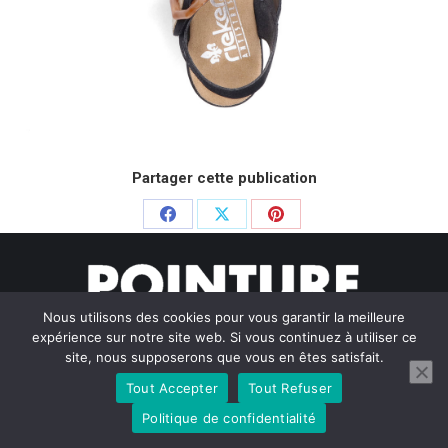
Partager cette publication
Partager
Partager
Partager
sur
sur
sur
Facebook
X
Pinterest
Nous utilisons des cookies pour vous garantir la meilleure
expérience sur notre site web. Si vous continuez à utiliser ce
site, nous supposerons que vous en êtes satisfait.
Tout Accepter
Tout Refuser
© Pointure Chausseurs - 2020. Dream-Theme — truly
premium
WordPress themes
Politique de confidentialité
Menu BAS