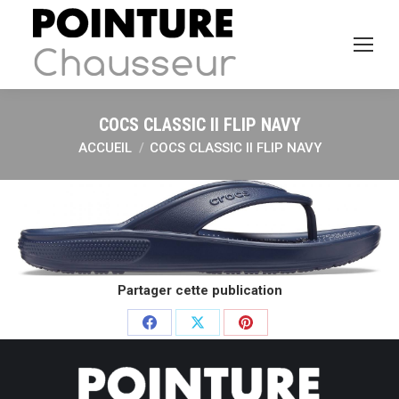
COCS CLASSIC II FLIP NAVY
ACCUEIL
COCS CLASSIC II FLIP NAVY
Vous êtes ici :
Partager cette publication
Partager
Partager
Partager
sur
sur
sur
Facebook
X
Pinterest