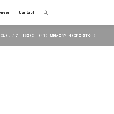
ouver
Contact
CUEIL
7__15382__8410_MEMORY_NEGRO-STK-_2
us êtes ici :