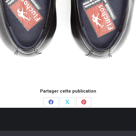
Partager cette publication
Partager
Partager
Partager
sur
sur
sur
Facebook
X
Pinterest
e Chausseurs - 2020. Dream-Theme — truly
premium WordPress themes