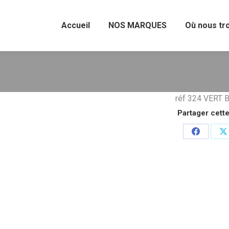
Accueil
NOS MARQUES
Où nous tr
réf 324 VERT 
Partager cette
Partager
P
sur
s
Faceboo
X