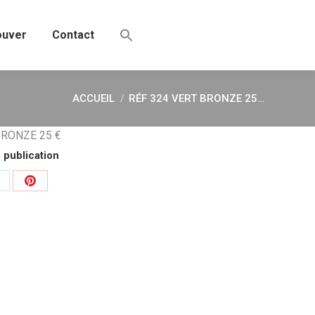
ouver
Contact
ACCUEIL
RÉF 324 VERT BRONZE 25…
Vous êtes ici :
BRONZE 25 €
 publication
artager
Partager
ur
sur
k
Pinterest