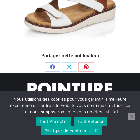
Partager cette publication
Partager
Partager
Partager
sur
sur
sur
Facebook
X
Pinterest
Nous utilisons des cookies pour vous garantir la meilleure
expérience sur notre site web. Si vous continuez à utiliser ce
site, nous supposerons que vous en êtes satisfait.
Tout Accepter
Tout Refuser
© Pointure Chausseurs - 2020. Dream-Theme — truly
premium
WordPress themes
Politique de confidentialité
Menu BAS