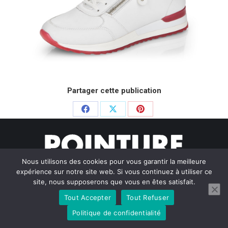
Partager cette publication
Partager
Partager
Partager
sur
sur
sur
Facebook
X
Pinterest
Nous utilisons des cookies pour vous garantir la meilleure
expérience sur notre site web. Si vous continuez à utiliser ce
site, nous supposerons que vous en êtes satisfait.
Tout Accepter
Tout Refuser
© Pointure Chausseurs - 2020. Dream-Theme — truly
premium
WordPress themes
Politique de confidentialité
Menu BAS