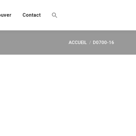
ouver
Contact
ACCUEIL
D0700-16
Vous êtes ici :