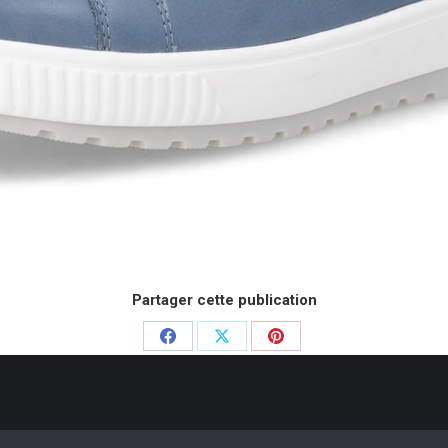
Partager cette publication
Partager
Partager
Partager
sur
sur
sur
Facebook
X
Pinterest
e Chausseurs - 2020. Dream-Theme — truly
premium WordPress themes