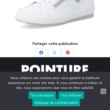
Partager cette publication
Partager
Partager
Partager
sur
sur
sur
Facebook
X
Pinterest
Nous utilisons des cookies pour vous garantir la meilleure
expérience sur notre site web. Si vous continuez à utiliser ce
site, nous supposerons que vous en êtes satisfait.
Tout Accepter
Tout Refuser
© Pointure Chausseurs - 2020. Dream-Theme — truly
premium
WordPress themes
Politique de confidentialité
Menu BAS