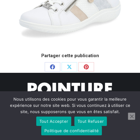
Partager cette publication
Partager
Partager
Partager
sur
sur
sur
Facebook
X
Pinterest
Nous utilisons des cookies pour vous garantir la meilleure
expérience sur notre site web. Si vous continuez à utiliser ce
site, nous supposerons que vous en êtes satisfait.
Tout Accepter
Tout Refuser
© Pointure Chausseurs - 2020. Dream-Theme — truly
premium
WordPress themes
Politique de confidentialité
Menu BAS