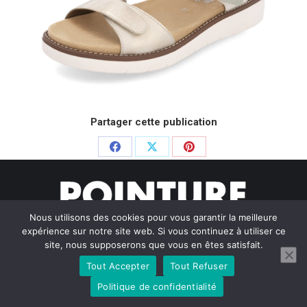
Partager cette publication
Partager
Partager
Partager
sur
sur
sur
Facebook
X
Pinterest
Nous utilisons des cookies pour vous garantir la meilleure
expérience sur notre site web. Si vous continuez à utiliser ce
site, nous supposerons que vous en êtes satisfait.
Tout Accepter
Tout Refuser
© Pointure Chausseurs - 2020. Dream-Theme — truly
premium
WordPress themes
Politique de confidentialité
Menu BAS