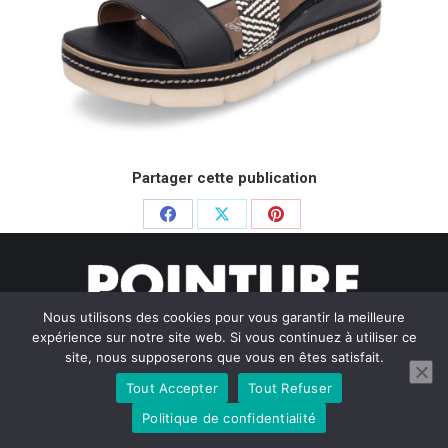
Partager cette publication
Partager
Partager
Partager
sur
sur
sur
Facebook
X
Pinterest
Nous utilisons des cookies pour vous garantir la meilleure
expérience sur notre site web. Si vous continuez à utiliser ce
site, nous supposerons que vous en êtes satisfait.
Tout Accepter
Tout Refuser
© Pointure Chausseurs - 2020. Dream-Theme — truly
premium
WordPress themes
Politique de confidentialité
Menu BAS