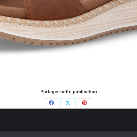
Partager cette publication
Partager
Partager
Partager
sur
sur
sur
Facebook
X
Pinterest
e Chausseurs - 2020. Dream-Theme — truly
premium WordPress themes