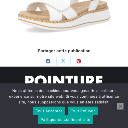
Partager cette publication
Partager
Partager
Partager
sur
sur
sur
Facebook
X
Pinterest
Nous utilisons des cookies pour vous garantir la meilleure
expérience sur notre site web. Si vous continuez à utiliser ce
site, nous supposerons que vous en êtes satisfait.
Tout Accepter
Tout Refuser
© Pointure Chausseurs - 2020. Dream-Theme — truly
premium
WordPress themes
Politique de confidentialité
Menu BAS