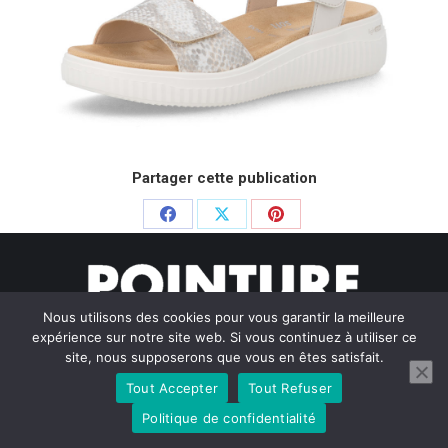
Partager cette publication
Partager
Partager
Partager
sur
sur
sur
Facebook
X
Pinterest
Nous utilisons des cookies pour vous garantir la meilleure
expérience sur notre site web. Si vous continuez à utiliser ce
site, nous supposerons que vous en êtes satisfait.
Tout Accepter
Tout Refuser
© Pointure Chausseurs - 2020. Dream-Theme — truly
premium
WordPress themes
Politique de confidentialité
Menu BAS