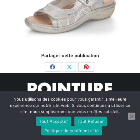
Partager cette publication
Partager
Partager
Partager
sur
sur
sur
Facebook
X
Pinterest
Nous utilisons des cookies pour vous garantir la meilleure
expérience sur notre site web. Si vous continuez à utiliser ce
site, nous supposerons que vous en êtes satisfait.
Tout Accepter
Tout Refuser
© Pointure Chausseurs - 2020. Dream-Theme — truly
premium
WordPress themes
Politique de confidentialité
Menu BAS