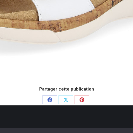
Partager cette publication
Partager
Partager
Partager
sur
sur
sur
Facebook
X
Pinterest
e Chausseurs - 2020. Dream-Theme — truly
premium WordPress themes