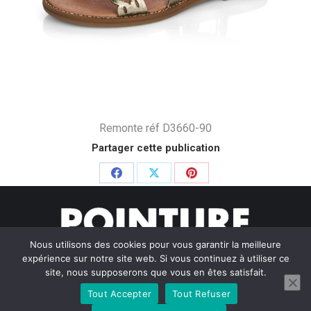
Remonte réf D3660-90
Partager cette publication
Partager
Partager
Partager
sur
sur
sur
Facebook
X
Pinterest
Nous utilisons des cookies pour vous garantir la meilleure
expérience sur notre site web. Si vous continuez à utiliser ce
site, nous supposerons que vous en êtes satisfait.
Tout Accepter
Tout Refuser
© Pointure Chausseurs - 2020. Dream-Theme — truly
premium
WordPress themes