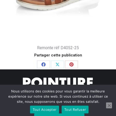
Remonte réf D4052-25
Partager cette publication
Partager
Partager
Partager
sur
sur
sur
Facebook
X
Pinterest
Nous utilisons des cookies pour vous garantir la meilleure
expérience sur notre site web. Si vous continuez à utiliser ce
site, nous supposerons que vous en êtes satisfait.
Tout Accepter
Tout Refuser
© Pointure Chausseurs - 2020. Dream-Theme — truly
premium
WordPress themes