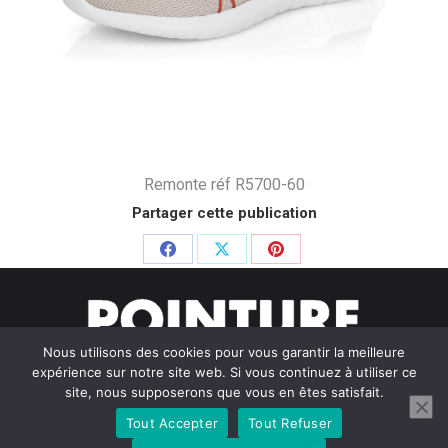
Remonte réf R5700-60
Partager cette publication
Partager
Partager
Partager
sur
sur
sur
Facebook
X
Pinterest
Nous utilisons des cookies pour vous garantir la meilleure
expérience sur notre site web. Si vous continuez à utiliser ce
site, nous supposerons que vous en êtes satisfait.
Tout Accepter
Tout Refuser
© Pointure Chausseurs - 2020. Dream-Theme — truly
premium
WordPress themes