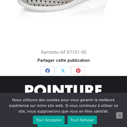
Remonte réf R7101-90
Partager cette publication
Partager
Partager
Partager
sur
sur
sur
Facebook
X
Pinterest
Nous utilisons des cookies pour vous garantir la meilleure
expérience sur notre site web. Si vous continuez à utiliser ce
site, nous supposerons que vous en êtes satisfait.
Tout Accepter
Tout Refuser
© Pointure Chausseurs - 2020. Dream-Theme — truly
premium
WordPress themes