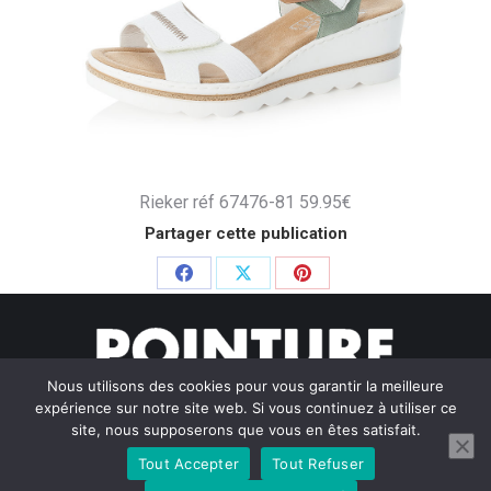
Rieker réf 67476-81 59.95€
Partager cette publication
Partager
Partager
Partager
sur
sur
sur
Facebook
X
Pinterest
Nous utilisons des cookies pour vous garantir la meilleure
expérience sur notre site web. Si vous continuez à utiliser ce
site, nous supposerons que vous en êtes satisfait.
Tout Accepter
Tout Refuser
© Pointure Chausseurs - 2020. Dream-Theme — truly
premium
WordPress themes