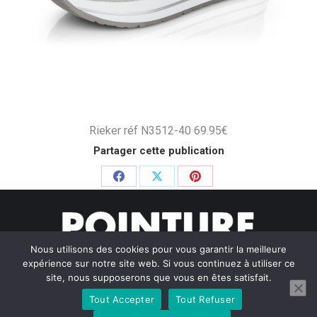
Rieker réf N3512-40 69.95€
Partager cette publication
Partager
Partager
Partager
sur
sur
sur
Facebook
X
Pinterest
Nous utilisons des cookies pour vous garantir la meilleure
expérience sur notre site web. Si vous continuez à utiliser ce
site, nous supposerons que vous en êtes satisfait.
Tout Accepter
Tout Refuser
© Pointure Chausseurs - 2020. Dream-Theme — truly
premium
WordPress themes