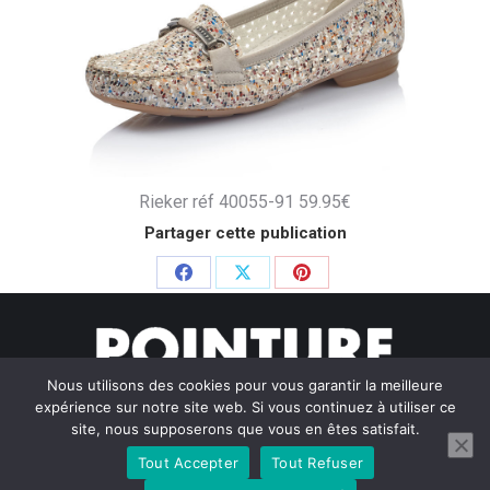
Rieker réf 40055-91 59.95€
Partager cette publication
Partager
Partager
Partager
sur
sur
sur
Facebook
X
Pinterest
Nous utilisons des cookies pour vous garantir la meilleure
expérience sur notre site web. Si vous continuez à utiliser ce
site, nous supposerons que vous en êtes satisfait.
Tout Accepter
Tout Refuser
© Pointure Chausseurs - 2020. Dream-Theme — truly
premium
WordPress themes