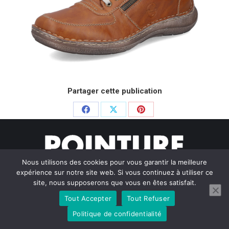
Partager cette publication
Partager
Partager
Partager
sur
sur
sur
Facebook
X
Pinterest
Nous utilisons des cookies pour vous garantir la meilleure
expérience sur notre site web. Si vous continuez à utiliser ce
site, nous supposerons que vous en êtes satisfait.
Tout Accepter
Tout Refuser
© Pointure Chausseurs - 2020. Dream-Theme — truly
premium
WordPress themes
Politique de confidentialité
Menu BAS