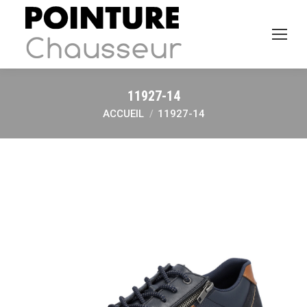
11927-14
ACCUEIL
11927-14
Vous êtes ici :