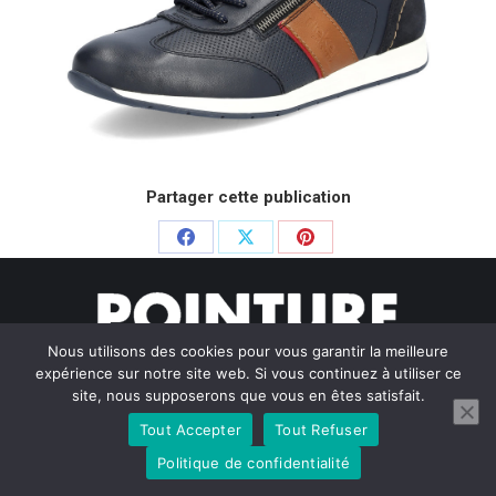
Partager cette publication
Partager
Partager
Partager
sur
sur
sur
Facebook
X
Pinterest
Nous utilisons des cookies pour vous garantir la meilleure
expérience sur notre site web. Si vous continuez à utiliser ce
site, nous supposerons que vous en êtes satisfait.
Tout Accepter
Tout Refuser
© Pointure Chausseurs - 2020. Dream-Theme — truly
premium
WordPress themes
Politique de confidentialité
Menu BAS