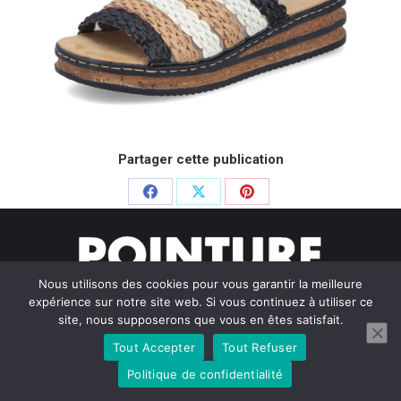
Partager cette publication
Partager
Partager
Partager
sur
sur
sur
Facebook
X
Pinterest
Nous utilisons des cookies pour vous garantir la meilleure
expérience sur notre site web. Si vous continuez à utiliser ce
site, nous supposerons que vous en êtes satisfait.
Tout Accepter
Tout Refuser
© Pointure Chausseurs - 2020. Dream-Theme — truly
premium
WordPress themes
Politique de confidentialité
Menu BAS