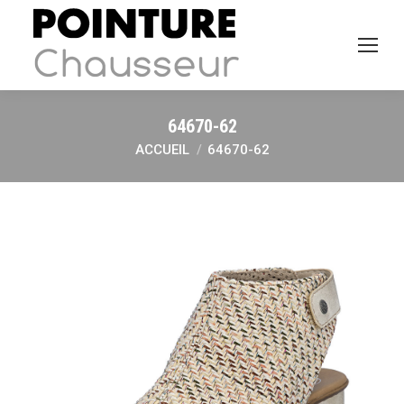
64670-62
ACCUEIL
64670-62
Vous êtes ici :