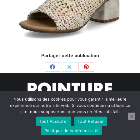
Partager cette publication
Partager
Partager
Partager
sur
sur
sur
Facebook
X
Pinterest
Nous utilisons des cookies pour vous garantir la meilleure
expérience sur notre site web. Si vous continuez à utiliser ce
site, nous supposerons que vous en êtes satisfait.
Tout Accepter
Tout Refuser
© Pointure Chausseurs - 2020. Dream-Theme — truly
premium
WordPress themes
Politique de confidentialité
Menu BAS