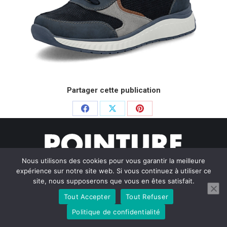
Partager cette publication
Partager
Partager
Partager
sur
sur
sur
Facebook
X
Pinterest
Nous utilisons des cookies pour vous garantir la meilleure
expérience sur notre site web. Si vous continuez à utiliser ce
site, nous supposerons que vous en êtes satisfait.
Tout Accepter
Tout Refuser
© Pointure Chausseurs - 2020. Dream-Theme — truly
premium
WordPress themes
Politique de confidentialité
Menu BAS