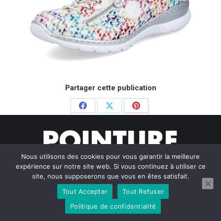
Partager cette publication
Partager
Partager
Partager
sur
sur
sur
Facebook
X
Pinterest
Nous utilisons des cookies pour vous garantir la meilleure
expérience sur notre site web. Si vous continuez à utiliser ce
site, nous supposerons que vous en êtes satisfait.
Tout Accepter
Tout Refuser
© Pointure Chausseurs - 2020. Dream-Theme — truly
premium
WordPress themes
Politique de confidentialité
Menu BAS