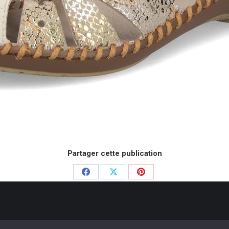
Partager cette publication
Partager
Partager
Partager
sur
sur
sur
Facebook
X
Pinterest
e Chausseurs - 2020. Dream-Theme — truly
premium WordPress themes