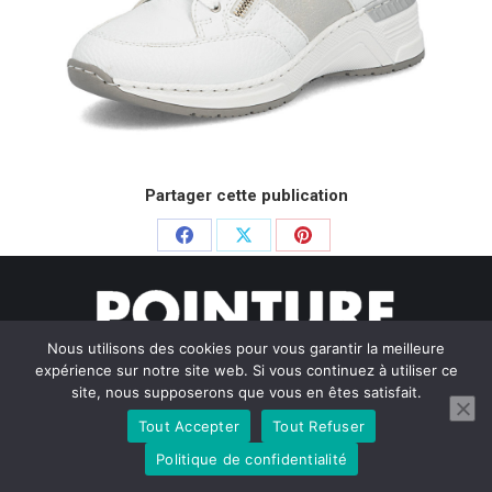
Partager cette publication
Partager
Partager
Partager
sur
sur
sur
Facebook
X
Pinterest
Nous utilisons des cookies pour vous garantir la meilleure
expérience sur notre site web. Si vous continuez à utiliser ce
site, nous supposerons que vous en êtes satisfait.
Tout Accepter
Tout Refuser
© Pointure Chausseurs - 2020. Dream-Theme — truly
premium
WordPress themes
Politique de confidentialité
Menu BAS