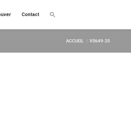
ouver
Contact
ACCUEIL
V0649-20
Vous êtes ici :