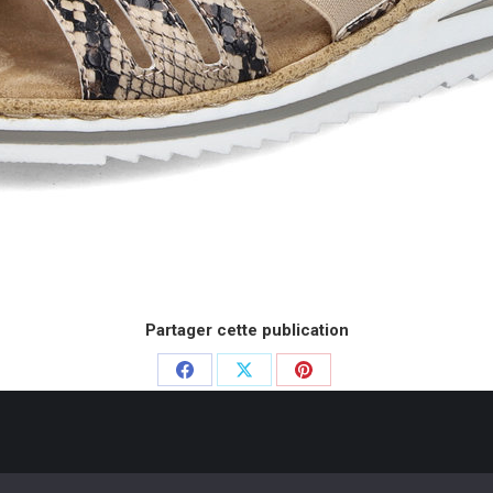
Partager cette publication
Partager
Partager
Partager
sur
sur
sur
Facebook
X
Pinterest
e Chausseurs - 2020. Dream-Theme — truly
premium WordPress themes