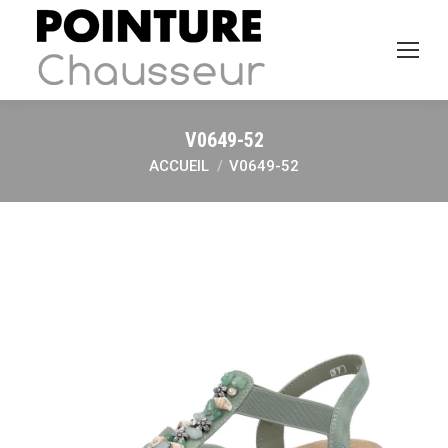
V0649-52
ACCUEIL
V0649-52
Vous êtes ici :