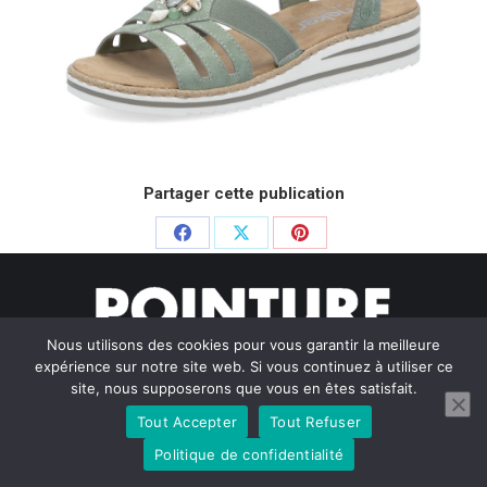
Partager cette publication
Partager
Partager
Partager
sur
sur
sur
Facebook
X
Pinterest
Nous utilisons des cookies pour vous garantir la meilleure
expérience sur notre site web. Si vous continuez à utiliser ce
site, nous supposerons que vous en êtes satisfait.
Tout Accepter
Tout Refuser
© Pointure Chausseurs - 2020. Dream-Theme — truly
premium
WordPress themes
Politique de confidentialité
Menu BAS