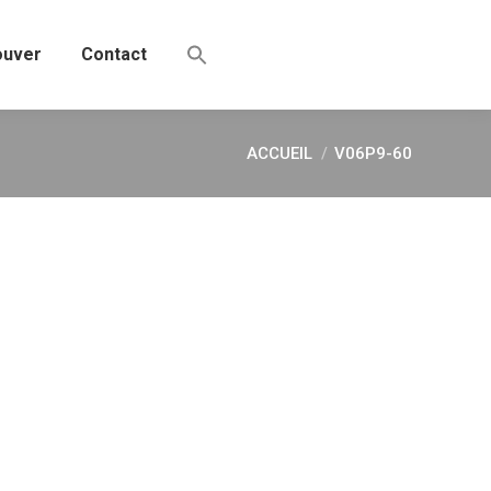
ouver
Contact
ACCUEIL
V06P9-60
Vous êtes ici :