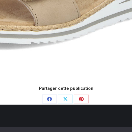
Partager cette publication
Partager
Partager
Partager
sur
sur
sur
Facebook
X
Pinterest
e Chausseurs - 2020. Dream-Theme — truly
premium WordPress themes