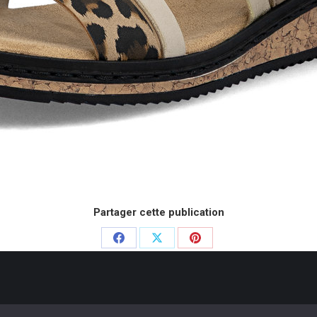
Partager cette publication
Partager
Partager
Partager
sur
sur
sur
Facebook
X
Pinterest
e Chausseurs - 2020. Dream-Theme — truly
premium WordPress themes