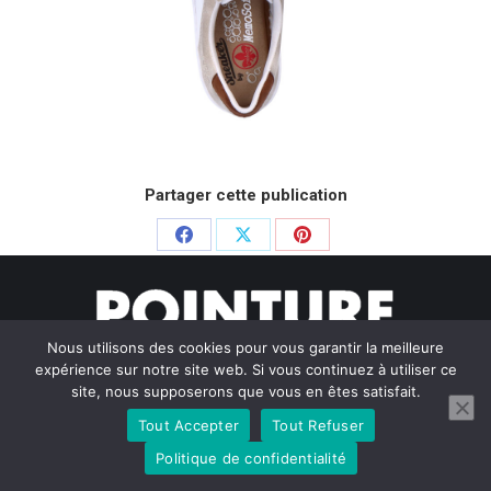
Partager cette publication
Partager
Partager
Partager
sur
sur
sur
Facebook
X
Pinterest
Nous utilisons des cookies pour vous garantir la meilleure
expérience sur notre site web. Si vous continuez à utiliser ce
site, nous supposerons que vous en êtes satisfait.
Tout Accepter
Tout Refuser
© Pointure Chausseurs - 2020. Dream-Theme — truly
premium
WordPress themes
Politique de confidentialité
Menu BAS