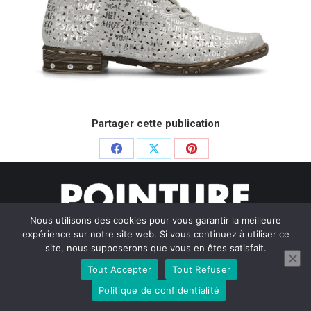
Partager cette publication
Partager
Partager
Partager
sur
sur
sur
Facebook
X
Pinterest
Nous utilisons des cookies pour vous garantir la meilleure
expérience sur notre site web. Si vous continuez à utiliser ce
site, nous supposerons que vous en êtes satisfait.
Tout Accepter
Tout Refuser
© Pointure Chausseurs - 2020. Dream-Theme — truly
premium
WordPress themes
Politique de confidentialité
Menu BAS