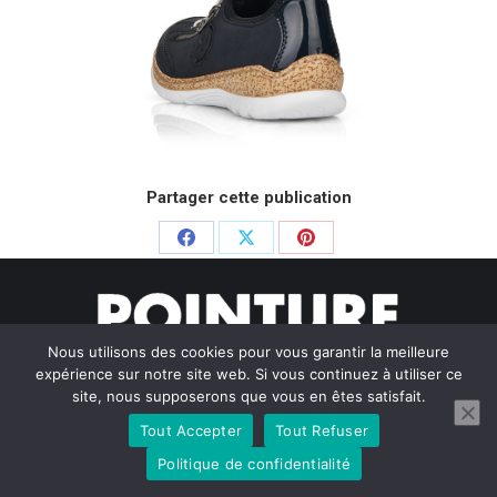
Partager cette publication
Partager
Partager
Partager
sur
sur
sur
Facebook
X
Pinterest
Nous utilisons des cookies pour vous garantir la meilleure
expérience sur notre site web. Si vous continuez à utiliser ce
site, nous supposerons que vous en êtes satisfait.
Tout Accepter
Tout Refuser
© Pointure Chausseurs - 2020. Dream-Theme — truly
premium
WordPress themes
Politique de confidentialité
Menu BAS