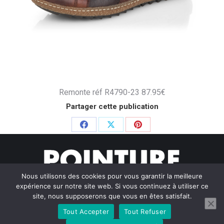
Remonte réf R4790-23 87.95€
Partager cette publication
Partager
Partager
Partager
sur
sur
sur
Facebook
X
Pinterest
Nous utilisons des cookies pour vous garantir la meilleure
expérience sur notre site web. Si vous continuez à utiliser ce
site, nous supposerons que vous en êtes satisfait.
Tout Accepter
Tout Refuser
© Pointure Chausseurs - 2020. Dream-Theme — truly
premium
WordPress themes