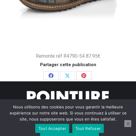
Remonte réf R4790-54 87.95€
Partager cette publication
Partager
Partager
Partager
sur
sur
sur
Facebook
X
Pinterest
Nous utilisons des cookies pour vous garantir la meilleure
expérience sur notre site web. Si vous continuez à utiliser ce
site, nous supposerons que vous en êtes satisfait.
Tout Accepter
Tout Refuser
© Pointure Chausseurs - 2020. Dream-Theme — truly
premium
WordPress themes